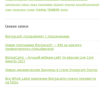
подключить
порно
прага
программа
процент
рунетки
русский bongacash
трафик
токены
спам
статистика
студии
юрист
Свежие записи
Bongacash поздравляет с праздниками
Новая программа Bongacash — $40 за каждого
привлеченного пользователя
BongaCams – лучший вебкам-сайт по версии Live Cam
Awards 2021
Новые динамеческие баннеры в стиле Instagram Stories
Все White Label кампании Bongacams нужно перевести
на https