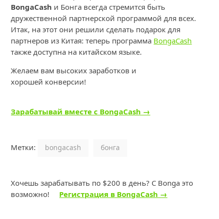
BongaCash
и
Бонга
всегда стремится быть
дружественной
партнерской программой
для всех.
Итак, на этот они
решили
сделать подарок
для
партнеров
из Китая:
теперь программа
BongaCash
также доступна
на китайском языке.
Желаем вам
высоких заработков
и
хорошей
конверсии
!
Зарабатывай вместе с BongaCash →
Метки:
bongacash
бонга
Хочешь зарабатывать по $200 в день? С Bonga это
возможно!
Регистрация в BongaCash →