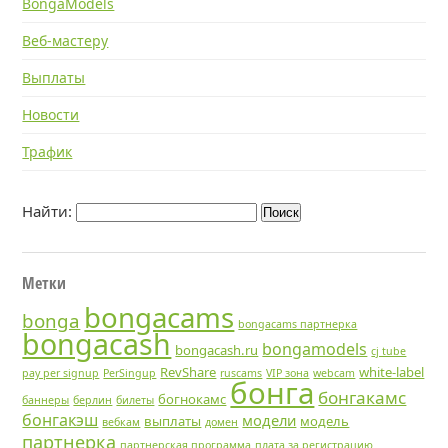
BongaModels
Веб-мастеру
Выплаты
Новости
Трафик
Найти:
Метки
bongacams
bonga
bongacams партнерка
bongacash
bongamodels
bongacash.ru
cj tube
RevShare
white-label
pay per signup
PerSingup
ruscams
VIP зона
webcam
бонга
бонгакамс
богнокамс
баннеры
берлин
билеты
бонгакэш
модели
выплаты
модель
вебкам
домен
партнерка
партнерская программа
плата за регистрацию